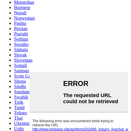
Mongolian
Burmese
Nepali
Norwegian
Pashto
Persian
Punjabi
Serbian
Sesotho
Sinhala
Slovak
Slovenian
Somali
Samoan
Scots Gaelic
Shona
Sindhi
Sundanese
Swahili
Tajik
Tamil
Telugu
Thai
Ukrainian
Urdu