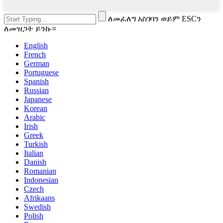
ለመፈለግ አስገባን ወይም ESCን
ለመዝጋት ይንኩ።
English
French
German
Portuguese
Spanish
Russian
Japanese
Korean
Arabic
Irish
Greek
Turkish
Italian
Danish
Romanian
Indonesian
Czech
Afrikaans
Swedish
Polish