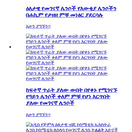
ዕለታዊ የመገናኛ ሌንሶች የእውቂያ ሌንሶችን
በሐኪም የታዘዘ ምቹ መነፅር ያደርሳሉ
አሁን ያግኙን።
ከፍተኛ ጥራት ያለው ውበት በየቀኑ የሚገናኙ
የዓይን ሌንሶች ቀለም ምቹ የሆነ እርጥበት
ያለው የመገናኛ ሌንሶች
አሁን ያግኙን።