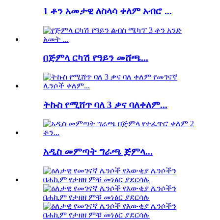
1 ቶን አመታዊ ለስላሳ ቀለም አብሮ ...
በጅምላ ርካሽ የዓይን መሸጫ...
ትኩስ የሚሸጥ ባለ 3 ቃና ባለቀለም...
አዲስ መምጣት ግራጫ ጅምላ...