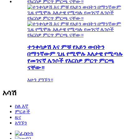
ተንቀሳቃሽ እና ምቹ የአይን ውበትን
በማንኛውም ጊዜ የሚሞሉ እለታዊ የሚጣሉ
የመገናኛ ሌንሶች የእርስዎ ምርጥ ምርጫ
ናቸው።
አሁን ያግኙን።
አሳሽ
ስለ እኛ
ምርቶች
ዜና
አግኙን