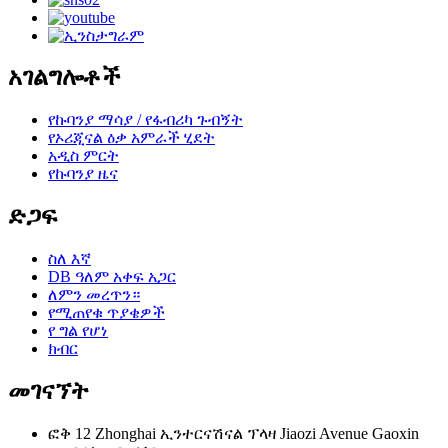
አገልግሎቶች
የኩባንያ ማሳያ / የፋብሪካ ጉብኝት
የኦሪጂናል ዕቃ አምራች ሂደት
አዲስ ምርት
የኩባንያ ዜና
ድጋፍ
ስለ እኛ
DB ዓለም አቀፍ አጋር
ለምን መረጥን።
የሚጠየቁ ጥያቄዎች
የ ግል የሆነ
ክብር
መገናኘት
ፎቅ 12 Zhonghai ኢንተርናሽናል ፕላዛ Jiaozi Avenue Gaoxin