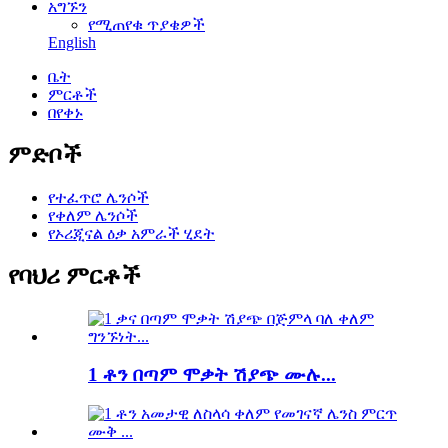
አግኙን
የሚጠየቁ ጥያቄዎች
English
ቤት
ምርቶች
በየቀኑ
ምድቦች
የተፈጥሮ ሌንሶች
የቀለም ሌንሶች
የኦሪጂናል ዕቃ አምራች ሂደት
የባህሪ ምርቶች
1 ቶን በጣም ሞቃት ሽያጭ ሙሉ...