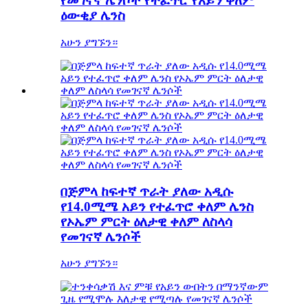
የመገናኛ ሌንሶች የተፈጥሮ የአይን ቀለም
ዕውቂያ ሌንስ
አሁን ያግኙን።
በጅምላ ከፍተኛ ጥራት ያለው አዲሱ
የ14.0ሚሜ አይን የተፈጥሮ ቀለም ሌንስ
የኦኤም ምርት ዕለታዊ ቀለም ለስላሳ
የመገናኛ ሌንሶች
አሁን ያግኙን።