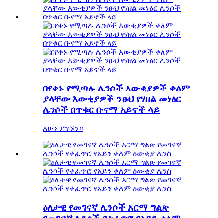
በየቀኑ የሚጣሉ ሌንሶች እውቂያዎች ቀለም
ያላቸው እውቂያዎች ንፁህ የሃዘል መነፅር
ሌንሶች በጥቁር ቡናማ አይኖች ላይ
አሁን ያግኙን።
ዕለታዊ የመገናኛ ሌንሶች አርማ ግልጽ