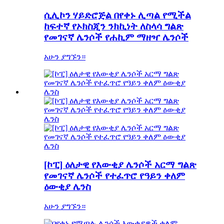
ሲሊኮን ሃይድሮጅል በየቀኑ ሊጣል የሚችል
ከፍተኛ የኦክስጂን ንክኪነት ለስላሳ ግልጽ
የመገናኛ ሌንሶች የሐኪም ማዘዣ ሌንሶች
አሁን ያግኙን።
[ኮፒ] ዕለታዊ የእውቂያ ሌንሶች አርማ ግልጽ
የመገናኛ ሌንሶች የተፈጥሮ የዓይን ቀለም
ዕውቂያ ሌንስ
አሁን ያግኙን።