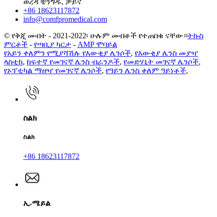
ወረዳ ቼንግዱ, ቻይና
+86 18623117872
info@comfpromedical.com
© የቅጂ መብት - 2021-2022፡ ሁሉም መብቶች የተጠበቁ ናቸው።
ትኩስ
ምርቶች
-
የጣቢያ ካርታ
-
AMP ሞባይል
የአይን ቀለምን የሚያሻሽሉ የእውቂያ ሌንሶች
,
የእውቂያ ሌንስ መያዣ
ላስቲክ
,
ከፍተኛ የመገናኛ ሌንስ ብራንዶች
,
የመድሃኒት መገናኛ ሌንሶች
,
የኦፕቲካል ማዘዣ የመገናኛ ሌንሶች
,
የዓይን ሌንስ ቀለም ዓይነቶች
,
ስልክ
ስልክ
+86 18623117872
ኢ-ሜይል