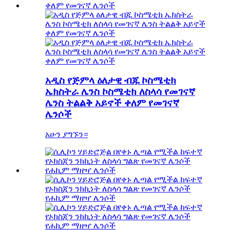
አዲስ የጅምላ ዕለታዊ ብጁ ኮስሜቲክ
ኤክስትራ ሌንስ ኮስሜቲክ ለስላሳ የመገናኛ
ሌንስ ትልልቅ አይኖች ቀለም የመገናኛ
ሌንሶች
አሁን ያግኙን።