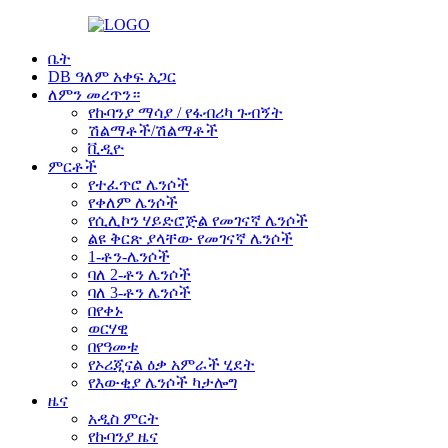
ቤት
DB ዓለም አቀፍ አጋር
ለምን መረጥን።
የኩባንያ ማሳያ / የፋብሪካ ጉብኝት
ሽልማቶች/ሽልማቶች
ቪዲዮ
ምርቶች
የተፈጥሮ ሌንሶች
የቀለም ሌንሶች
የሲሊኮን ሃይድሮጅል የመገናኛ ሌንሶች
ልዩ ቅርጽ ያላቸው የመገናኛ ሌንሶች
1-ቶን-ሌንሶች
ባለ 2-ቶን ሌንሶች
ባለ 3-ቶን ሌንሶች
በየቀኑ
ወርሃዊ
በየዓመቱ
የኦሪጂናል ዕቃ አምራች ሂደት
የእውቂያ ሌንሶች ካታሎግ
ዜና
አዲስ ምርት
የኩባንያ ዜና